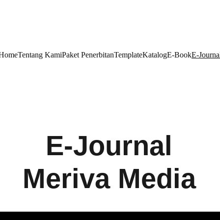
Home
Tentang Kami
Paket Penerbitan
Template
Katalog
E-Book
E-Journa
E-Journal
Meriva Media