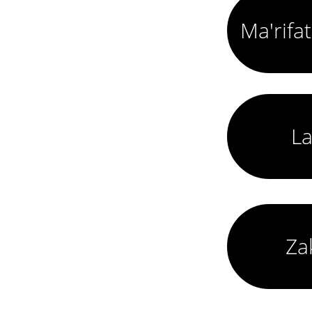
Ma'rifa
La
Za