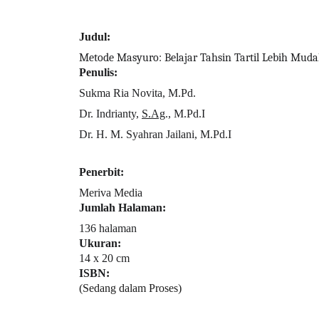
Judul:
Metode Masyuro: Belajar Tahsin Tartil Lebih Mud
Penulis:
Sukma Ria Novita, M.Pd.
Dr. Indrianty,
S.Ag
., M.Pd.I
Dr. H. M. Syahran Jailani, M.Pd.I
Penerbit:
Meriva Media
Jumlah Halaman:
136 halaman
Ukuran:
14 x 20 cm
ISBN:
(Sedang dalam Proses)