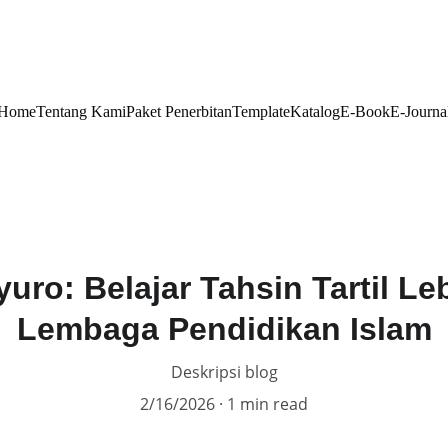
Home
Tentang Kami
Paket Penerbitan
Template
Katalog
E-Book
E-Journa
ro: Belajar Tahsin Tartil Le
Lembaga Pendidikan Islam
Deskripsi blog
2/16/2026
1 min read