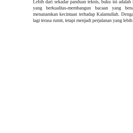
Lebih dari sekadar panduan teknis, buku ini adalah
yang berkualitas-membangun bacaan yang bena
menanamkan kecintaan terhadap Kalamullah. Dengan
lagi terasa rumit, tetapi menjadi perjalanan yang leb
Social
Kel. Rantau Indah, 
imur, Jambi, 36763